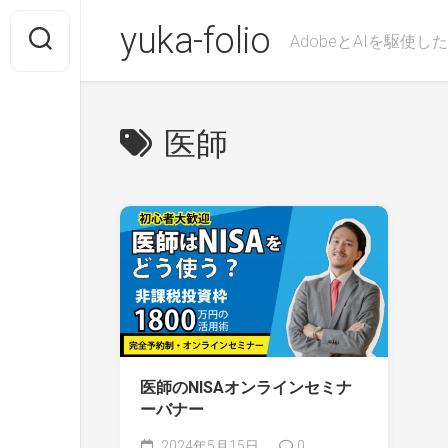
Skip
yuka-folio
to
AdobeとAIを駆使
content
医師
医師のNISAオンラインセミナ
ーバナー
2024年5月15日
0