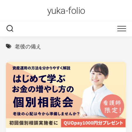
Skip
yuka-folio
to
content
老後の備え